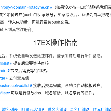
in/buy/?domain=rotadyne.cn
（如果没发布一口价请联系我们带价
把域名带价过户(push)到买家账号，买家接收后，系统会自动把
商，转入成功后，再进行带价push交易。
转入到其它注册商。
17EX操作指南
功后，系统会自动发送验证邮件，登录邮箱后进行邮件验证。
d/list
提交后需要等待审核。
/add
提交后需要等待审核。
rge
支付宝充值
ush/received/list
接收后交易完成，系统会自动模板过户。
list
可以进行修改dns、域名解析、域名续费等操作。
域名列表
阿里云店铺
爱名店铺
易名店铺
17ex店铺