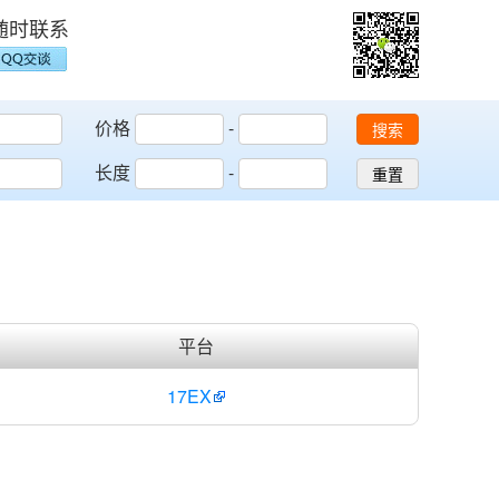
随时联系
价格
-
搜索
长度
-
重置
平台
17EX