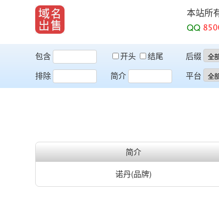
本站所
QQ
包含
开头
结尾
后缀
排除
简介
平台
简介
诺丹(品牌)